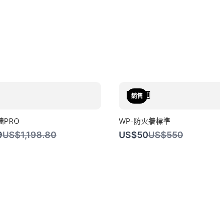
添加
銷售
牆PRO
WP-防火牆標準
比
比
9
US$1,198.80
US$50
US$550
較
較